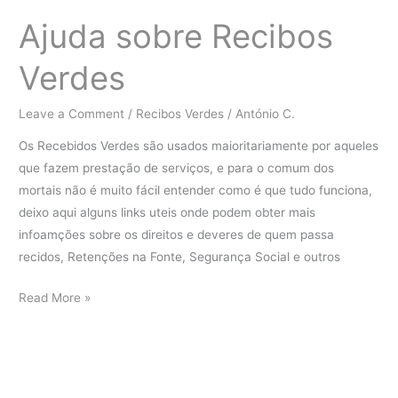
de
remunerações
Ajuda sobre Recibos
registadas
Verdes
na
Segurança
Social
Leave a Comment
/
Recibos Verdes
/
António C.
Os Recebidos Verdes são usados maioritariamente por aqueles
que fazem prestação de serviços, e para o comum dos
mortais não é muito fácil entender como é que tudo funciona,
deixo aqui alguns links uteis onde podem obter mais
infoamções sobre os direitos e deveres de quem passa
recidos, Retenções na Fonte, Segurança Social e outros
Ajuda
Read More »
sobre
Recibos
Verdes